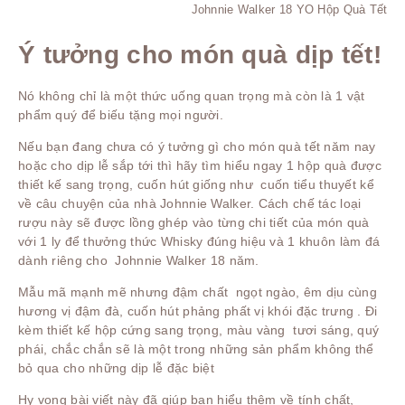
Johnnie Walker 18 YO Hộp Quà Tết
Ý tưởng cho món quà dịp tết!
Nó không chỉ là một thức uống quan trọng mà còn là 1 vật
phẩm quý để biếu tặng mọi người.
Nếu bạn đang chưa có ý tưởng gì cho món quà tết năm nay
hoặc cho dịp lễ sắp tới thì hãy tìm hiểu ngay 1 hộp quà được
thiết kế sang trọng, cuốn hút giống như cuốn tiểu thuyết kể
về câu chuyện của nhà Johnnie Walker. Cách chế tác loại
rượu này sẽ được lồng ghép vào từng chi tiết của món quà
với 1 ly để thưởng thức Whisky đúng hiệu và 1 khuôn làm đá
dành riêng cho Johnnie Walker 18 năm.
Mẫu mã mạnh mẽ nhưng đậm chất ngọt ngào, êm dịu cùng
hương vị đậm đà, cuốn hút phảng phất vị khói đặc trưng . Đi
kèm thiết kế hộp cứng sang trọng, màu vàng tươi sáng, quý
phái, chắc chắn sẽ là một trong những sản phẩm không thể
bỏ qua cho những dịp lễ đặc biệt
Hy vọng bài viết này đã giúp bạn hiểu thêm về tính chất,