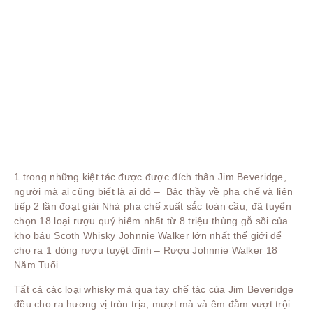
1 trong những kiệt tác được được đích thân Jim Beveridge,
người mà ai cũng biết là ai đó – Bậc thầy về pha chế và liên
tiếp 2 lần đoạt giải Nhà pha chế xuất sắc toàn cầu, đã tuyển
chọn 18 loại rượu quý hiếm nhất từ 8 triệu thùng gỗ sồi của
kho báu Scoth Whisky Johnnie Walker lớn nhất thế giới để
cho ra 1 dòng rượu tuyệt đỉnh – Rượu Johnnie Walker 18
Năm Tuổi.
Tất cả các loại whisky mà qua tay chế tác của Jim Beveridge
đều cho ra hương vị tròn trịa, mượt mà và êm đằm vượt trội