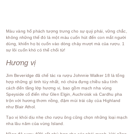
Màu vàng hổ phách tượng trưng cho sự quý phái, vững chắc,
không những thế đó là một màu cuốn hút đến con mắt người
dùng, khiến họ bị cuốn vào dòng chảy mượt mà của rượu. 1
sự lôi cuốn khó có thể chối từ!
Hương vị
Jim Beveridge đã chế tác ra rượu Johnnie Walker 18 là tổng
hợp những gì tinh túy nhất, nó chứa đựng chiều sâu tính
cách đến tầng lớp hương vị, bao gồm mạch nha vùng
Speyside cổ điển như Glen Elgin, Auchroisk và Cardhu pha
trộn với hương thơm nồng, đậm mùi trái cây của Highland
như Blair Athol.
Tạo vị khói dịu nhẹ cho rượu ông cũng chọn những loại mạch
nha lâu năm của vùng Island.