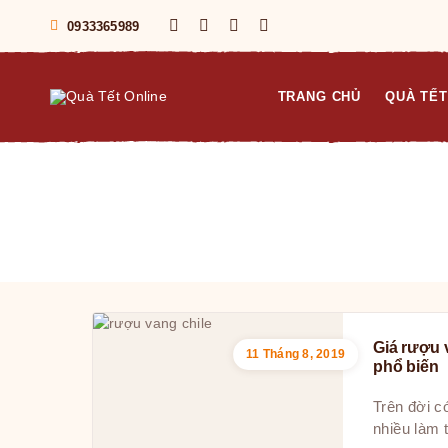
0933365989
TRANG CHỦ
QUÀ TẾT
Giá rượu 
11 Tháng 8, 2019
phổ biến
Trên đời c
nhiều làm 