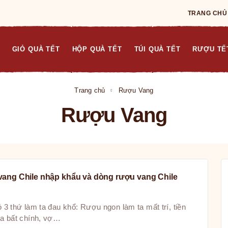
TRANG CHỦ
GIỎ QUÀ TẾT
HỘP QUÀ TẾT
TÚI QUÀ TẾT
RƯỢU TẾ
Trang chủ
Rượu Vang
Rượu Vang
vang Chile nhập khẩu và dòng rượu vang Chile
ó 3 thứ làm ta đau khổ: Rượu ngon làm ta mất trí, tiền
ta bất chính, vợ…