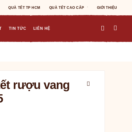
QUÀ TẾT TP HCM
QUÀ TẾT CAO CẤP
GIỚI THIỆU
T
TIN TỨC
LIÊN HỆ
tết rượu vang
5