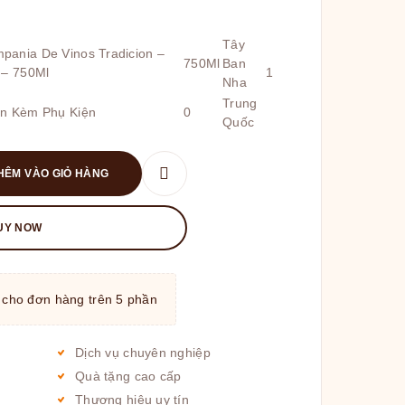
Tây
ania De Vinos Tradicion –
750Ml
Ban
 – 750Ml
1
Nha
Trung
ơn Kèm Phụ Kiện
0
Quốc
HÊM VÀO GIỎ HÀNG
UY NOW
 cho đơn hàng trên 5 phần
Dịch vụ chuyên nghiệp
Quà tặng cao cấp
Thương hiệu uy tín