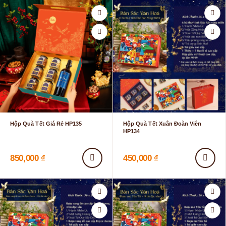
Hộp Quà Tết Giá Rẻ HP135
Hộp Quà Tết Xuân Đoàn Viên
HP134
850,000
₫
450,000
₫