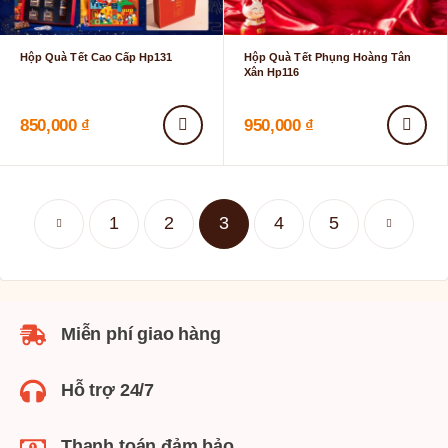
Hộp Quà Tết Cao Cấp Hp131
Hộp Quà Tết Phụng Hoàng Tân
Xân Hp116
850,000
₫
950,000
₫
1
2
3
4
5
Miễn phí giao hàng
Hỗ trợ 24/7
Thanh toán đảm bảo