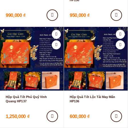
HP138
990,000
₫
950,000
₫
Hộp Quà Tết Phú Quý Vinh
Hộp Quà Tết Lộc Tài May Mắn
Quang HP137
HP136
1,250,000
₫
600,000
₫