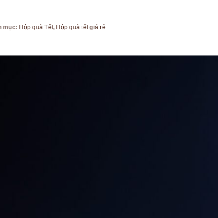
h mục:
Hộp quà Tết
,
Hộp quà tết giá rẻ