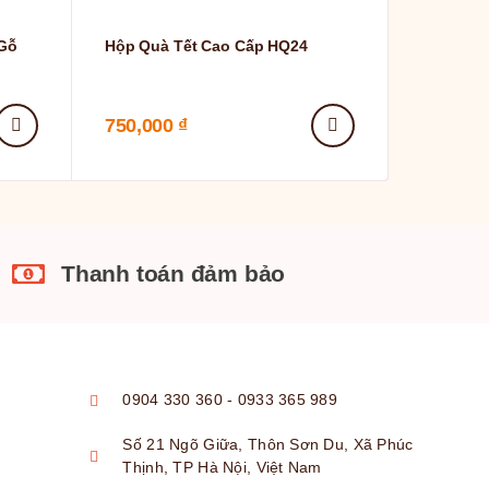
 Gỗ
Hộp Quà Tết Cao Cấp HQ24
Hộp Quà 
750,000
₫
490,00
Thanh toán đảm bảo
0904 330 360 - 0933 365 989
Số 21 Ngõ Giữa, Thôn Sơn Du, Xã Phúc
Thịnh, TP Hà Nội, Việt Nam