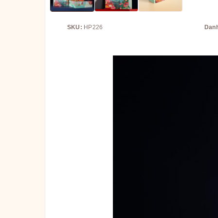
SKU:
HP226
Dan