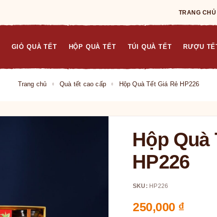
TRANG CHỦ
GIỎ QUÀ TẾT
HỘP QUÀ TẾT
TÚI QUÀ TẾT
RƯỢU TẾ
Trang chủ
Quà tết cao cấp
Hộp Quà Tết Giá Rẻ HP226
Hộp Quà 
HP226
SKU:
HP226
250,000
₫