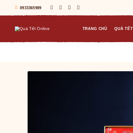
0933365989
TRANG CHỦ
QUÀ TẾT