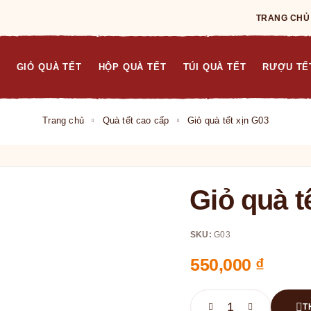
TRANG CHỦ
GIỎ QUÀ TẾT
HỘP QUÀ TẾT
TÚI QUÀ TẾT
RƯỢU TẾ
Trang chủ
Quà tết cao cấp
Giỏ quà tết xịn G03
Giỏ quà t
SKU:
G03
550,000
₫
T