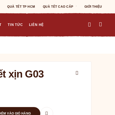
QUÀ TẾT TP HCM
QUÀ TẾT CAO CẤP
GIỚI THIỆU
T
TIN TỨC
LIÊN HỆ
ết xịn G03
HÊM VÀO GIỎ HÀNG