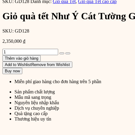
SKU:
GD128
Danh mục:
Giỏ quà Tết
,
Giỏ quà Tết cao cấp
Giỏ quà tết Như Ý Cát Tường 
SKU:
GD128
2,350,000
₫
Giỏ
quà
Thêm vào giỏ hàng
tết
Add to Wishlist
Remove from Wishlist
Như
Buy now
Ý
Cát
Miễn phí giao hàng cho đơn hàng trên 5 phần
Tường
GD128
Sản phẩm chất lượng
số
Mẫu mã sang trọng
lượng
Nguyên liệu nhập khẩu
Dịch vụ chuyên nghiệp
Quà tặng cao cấp
Thương hiệu uy tín